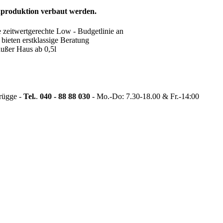
enproduktion verbaut werden.
e zeitwertgerechte Low - Budgetlinie an
 bieten erstklassige Beratung
außer Haus ab 0,5l
rügge -
Tel.
.
040 - 88 88 030
- Mo.-Do: 7.30-18.00 & Fr.-14:00